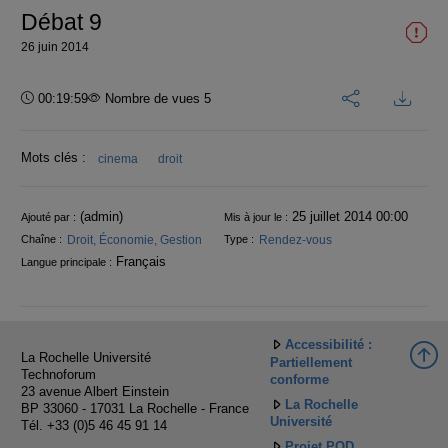
Débat 9
26 juin 2014
Durée :
00:19:59
Nombre de vues 5
Mots clés :
cinema
droit
Informations
(admin)
25 juillet 2014 00:00
Ajouté par :
Mis à jour le :
Droit, Économie, Gestion
Rendez-vous
Chaîne :
Type :
Français
Langue principale :
Accessibilité :
La Rochelle Université
Partiellement
Technoforum
conforme
23 avenue Albert Einstein
La Rochelle
BP 33060 - 17031 La Rochelle - France
Université
Tél. +33 (0)5 46 45 91 14
Projet POD