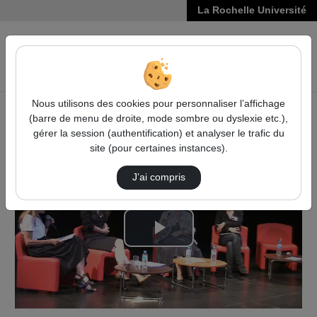
La Rochelle Université
VIDÉOS
Reche
Nous utilisons des cookies pour personnaliser l’affichage
(barre de menu de droite, mode sombre ou dyslexie etc.),
Accueil
Vidéos
Débat 9
gérer la session (authentification) et analyser le trafic du
site (pour certaines instances).
J’ai compris
Lire
la
vidéo