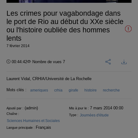
vidéo
Les crimes pour vagabondage dans
le port de Rio au début du XXe siècle
ou l'histoire oubliée des hommes
lents
7 février 2014
Durée :
00:44:42
Nombre de vues 7
Laurent Vidal, CRHIA/Université de La Rochelle
Mots clés :
ameriques
crhia
girafe
histoire
recherche
Informations
(admin)
7 mars 2014 00:00
Ajouté par :
Mis à jour le :
Chaîne :
Journées d'étude
Type :
Sciences Humaines et Sociales
Français
Langue principale :