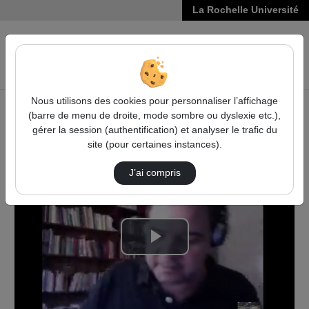
La Rochelle Université
VIDÉOS
Reche
Nous utilisons des cookies pour personnaliser l’affichage
(barre de menu de droite, mode sombre ou dyslexie etc.),
Accueil
Vidéos
gérer la session (authentification) et analyser le trafic du
Les crimes pour vagabondage dans le port de …
site (pour certaines instances).
J’ai compris
Lire
la