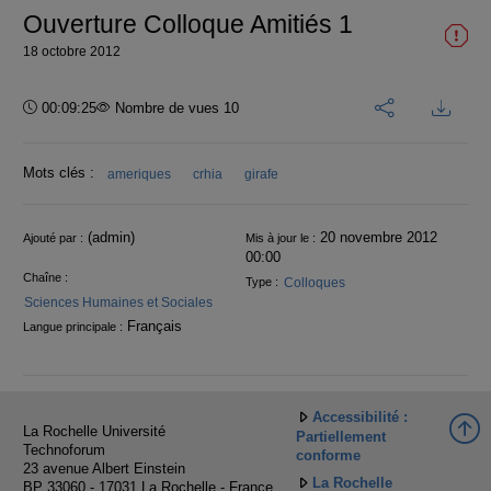
Ouverture Colloque Amitiés 1
18 octobre 2012
Durée :
00:09:25
Nombre de vues 10
Mots clés :
ameriques
crhia
girafe
Informations
(admin)
20 novembre 2012
Ajouté par :
Mis à jour le :
00:00
Chaîne :
Colloques
Type :
Sciences Humaines et Sociales
Français
Langue principale :
Accessibilité :
La Rochelle Université
Partiellement
Technoforum
conforme
23 avenue Albert Einstein
La Rochelle
BP 33060 - 17031 La Rochelle - France