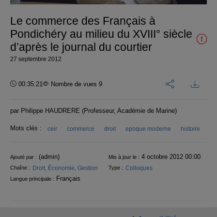
vidéo
Le commerce des Français à
Pondichéry au milieu du XVIII° siècle
d’après le journal du courtier
27 septembre 2012
Durée :
00:35:21
Nombre de vues 9
par Philippe HAUDRERE (Professeur, Académie de Marine)
Mots clés :
ceir
commerce
droit
epoque moderne
histoire
Informations
(admin)
4 octobre 2012 00:00
Ajouté par :
Mis à jour le :
Droit, Économie, Gestion
Colloques
Chaîne :
Type :
Français
Langue principale :