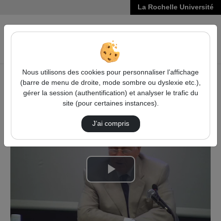
La Rochelle Université
VIDÉOS
Reche
Nous utilisons des cookies pour personnaliser l’affichage
(barre de menu de droite, mode sombre ou dyslexie etc.),
Accueil
Vidéos
gérer la session (authentification) et analyser le trafic du
Le commerce des Français à Pondichéry au mil…
site (pour certaines instances).
J’ai compris
Lire
la