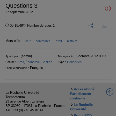
Questions 3
27 septembre 2012
Durée :
00:18:48
Nombre de vues 1
Mots clés :
ceir
commerce
droit
histoire
Informations
(admin)
3 octobre 2012 00:00
Ajouté par :
Mis à jour le :
Droit, Économie, Gestion
Colloques
Chaîne :
Type :
Français
Langue principale :
Accessibilité :
La Rochelle Université
Partiellement
Technoforum
conforme
23 avenue Albert Einstein
La Rochelle
BP 33060 - 17031 La Rochelle - France
Université
Tél. +33 (0)5 46 45 91 14
Projet POD