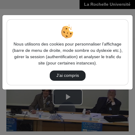
La Rochelle Université
VIDÉOS
Reche
Nous utilisons des cookies pour personnaliser l’affichage
(barre de menu de droite, mode sombre ou dyslexie etc.),
Accueil
Vidéos
Questions 3
gérer la session (authentification) et analyser le trafic du
site (pour certaines instances).
J’ai compris
Lire
la
vidéo