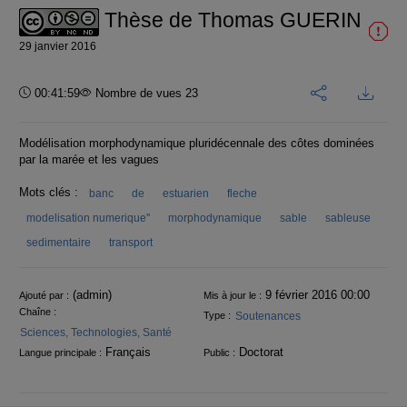
Thèse de Thomas GUERIN
29 janvier 2016
Durée :
00:41:59
Nombre de vues 23
Modélisation morphodynamique pluridécennale des côtes dominées
par la marée et les vagues
Mots clés :
banc
de
estuarien
fleche
modelisation numerique''
morphodynamique
sable
sableuse
sedimentaire
transport
Informations
(admin)
9 février 2016 00:00
Ajouté par :
Mis à jour le :
Chaîne :
Soutenances
Type :
Sciences, Technologies, Santé
Français
Doctorat
Langue principale :
Public :