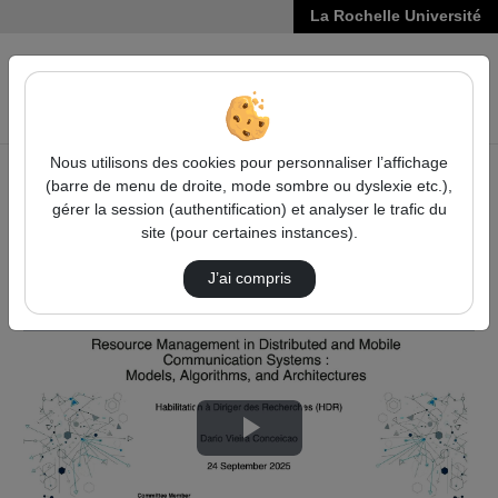
La Rochelle Université
VIDÉOS
Reche
Nous utilisons des cookies pour personnaliser l’affichage
(barre de menu de droite, mode sombre ou dyslexie etc.),
Accueil
Sciences, Technologies, Santé
gérer la session (authentification) et analyser le trafic du
Soutenances de HDR en SCIENCES, TECHNOLOGIES,
site (pour certaines instances).
SANTÉ
Hdr De Dario Vieira Conceicao
J’ai compris
Lire