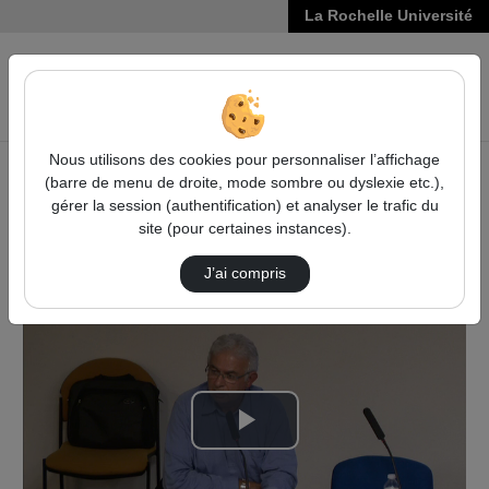
La Rochelle Université
VIDÉOS
Reche
Nous utilisons des cookies pour personnaliser l’affichage
(barre de menu de droite, mode sombre ou dyslexie etc.),
Accueil
Sciences, Technologies, Santé
gérer la session (authentification) et analyser le trafic du
La surexploitation des ressources halieutiques dans la
site (pour certaines instances).
longue durée : Représentations et réalité
La Pénétration De La Forme Sociétaire Dans L…
J’ai compris
Lire