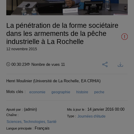
la
vidéo
La pénétration de la forme sociétaire
dans les armements de la pêche
industrielle à La Rochelle
12 novembre 2015
Durée :
00:30:23
Nombre de vues 11
Henri Moulinier (Université de La Rochelle, EA CRHIA)
Mots clés :
economie
geographie
histoire
peche
Informations
(admin)
14 janvier 2016 00:00
Ajouté par :
Mis à jour le :
Chaîne :
Journées d'étude
Type :
Sciences, Technologies, Santé
Français
Langue principale :