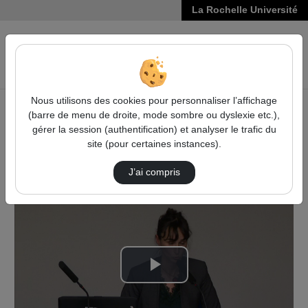
La Rochelle Université
VIDÉOS
Reche
Nous utilisons des cookies pour personnaliser l’affichage
(barre de menu de droite, mode sombre ou dyslexie etc.),
Accueil
Sciences, Technologies, Santé
gérer la session (authentification) et analyser le trafic du
La surexploitation des ressources halieutiques dans la
site (pour certaines instances).
longue durée : Représentations et réalité
Les Pêcheurs De La Mer D'Iroise
J’ai compris
Lire