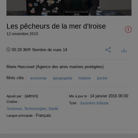
la
vidéo
Les pêcheurs de la mer d'Iroise
12 novembre 2015
Durée :
00:29:36
Nombre de vues 14
Marie Hascouet (Agence des aires marines protégées)
Mots clés :
economie
geographie
histoire
peche
Informations
(admin)
14 janvier 2016 00:00
Ajouté par :
Mis à jour le :
Chaîne :
Journées d'étude
Type :
Sciences, Technologies, Santé
Français
Langue principale :