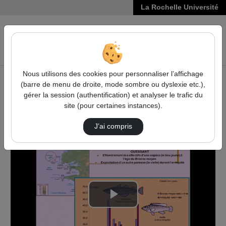
La Rochelle Université
VIDÉOS
Reche
Nous utilisons des cookies pour personnaliser l’affichage
(barre de menu de droite, mode sombre ou dyslexie etc.),
Accueil
Sciences, Technologies, Santé
gérer la session (authentification) et analyser le trafic du
La surexploitation des ressources halieutiques dans la
site (pour certaines instances).
longue durée : Représentations et réalité
Les Facteurs De L'Évolution De La Biodiversi…
J’ai compris
Lire