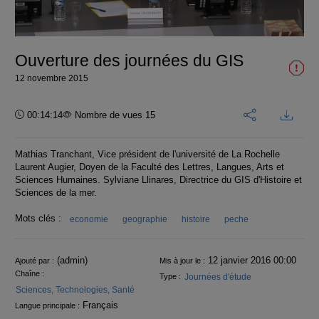
la
vidéo
Ouverture des journées du GIS
12 novembre 2015
Durée :
00:14:14
Nombre de vues 15
Mathias Tranchant, Vice président de l'université de La Rochelle
Laurent Augier, Doyen de la Faculté des Lettres, Langues, Arts et
Sciences Humaines. Sylviane Llinares, Directrice du GIS d'Histoire et
Sciences de la mer.
Mots clés :
economie
geographie
histoire
peche
Informations
(admin)
12 janvier 2016 00:00
Ajouté par :
Mis à jour le :
Chaîne :
Journées d'étude
Type :
Sciences, Technologies, Santé
Français
Langue principale :