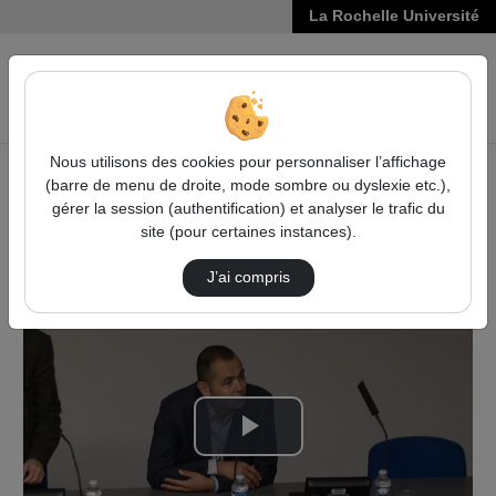
La Rochelle Université
VIDÉOS
Reche
Nous utilisons des cookies pour personnaliser l’affichage
(barre de menu de droite, mode sombre ou dyslexie etc.),
Accueil
Sciences, Technologies, Santé
gérer la session (authentification) et analyser le trafic du
La surexploitation des ressources halieutiques dans la
site (pour certaines instances).
longue durée : Représentations et réalité
Ouverture Des Journées Du Gis
J’ai compris
Lire