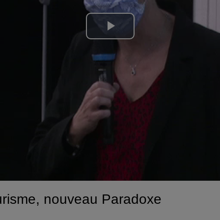
Lire
la
vidéo
ourisme, nouveau Paradoxe