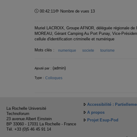
Durée :
00:42:11
Nombre de vues 13
Muriel LACROIX, Groupe AFNOR, déléguée régionale de 
MOREAU, Gérant Camping Au Port Punay, Vice-Président 
cellule d'identification criminelle et numérique
Mots clés :
numerique
societe
tourisme
Informations
(admin)
Ajouté par :
Colloques
Type :
Accessibilité : Partiellem
La Rochelle Université
A propos
Technoforum
23 avenue Albert Einstein
Projet Esup-Pod
BP 33060 - 17031 La Rochelle - France
Tél. +33 (0)5 46 45 91 14