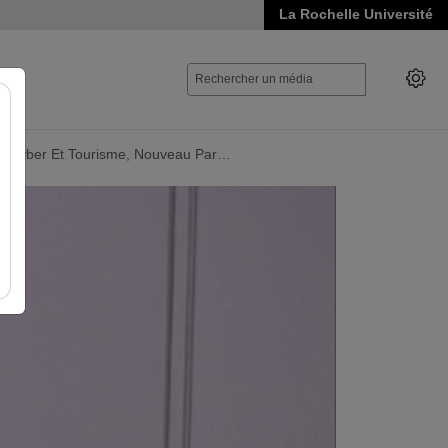
La Rochelle Université
- Cyber Et Tourisme, Nouveau Par…