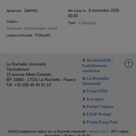
Informations
(admin)
9 novembre 2020
Ajouté par :
Mis à jour le :
00:00
Chaîne :
Colloques
Type :
Sciences, Technologies, Santé
Français
Langue principale :
Accessibilité :
La Rochelle Université
Partiellement
Technoforum
conforme
23 avenue Albert Einstein
La Rochelle
BP 33060 - 17031 La Rochelle - France
Université
Tél. +33 (0)5 46 45 91 14
Projet POD
A propos
Portail Videos
ESUP-Portail
Projet Esup-Pod
VIDÉOS plateforme vidéos de La Rochelle Université -
Version 3.8.4
- 3577 vidéos
disponibles [ 78 days, 15:25:35 ]