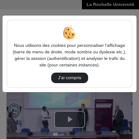
La Rochelle Université
VIDÉOS
Reche
Nous utilisons des cookies pour personnaliser l’affichage
(barre de menu de droite, mode sombre ou dyslexie etc.),
Accueil
Sciences, Technologies, Santé
gérer la session (authentification) et analyser le trafic du
CMCS 2020 : le tourisme, votre saison touristique sans
site (pour certaines instances).
attaques, sans arnaques
Table Ronde - Enjeux Internationaux Du Touri…
J’ai compris
Lire