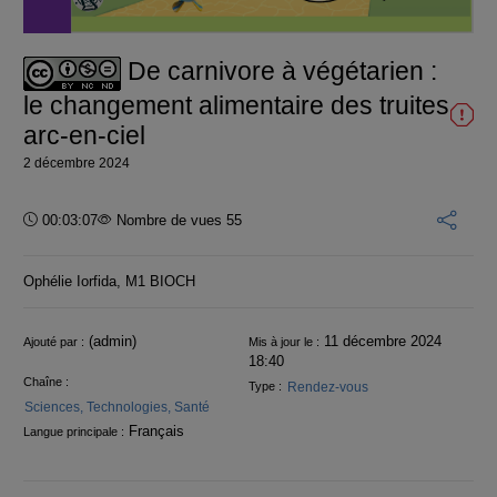
vidéo
De carnivore à végétarien :
le changement alimentaire des truites
arc-en-ciel
2 décembre 2024
Durée :
00:03:07
Nombre de vues 55
Ophélie Iorfida, M1 BIOCH
Informations
(admin)
11 décembre 2024
Ajouté par :
Mis à jour le :
18:40
Chaîne :
Rendez-vous
Type :
Sciences, Technologies, Santé
Français
Langue principale :