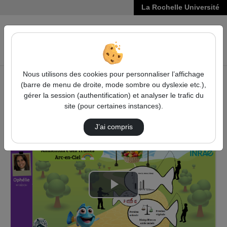
La Rochelle Université
VIDÉOS
Reche
Nous utilisons des cookies pour personnaliser l’affichage
(barre de menu de droite, mode sombre ou dyslexie etc.),
Accueil
Sciences, Technologies, Santé
gérer la session (authentification) et analyser le trafic du
Biotechnology Days
Biotechnology Day 2024
site (pour certaines instances).
De Carnivore À Végétarien : Le Changement Al…
J’ai compris
Lire
la