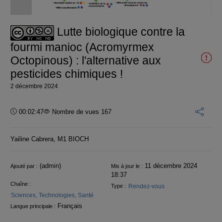
vidéo
Lutte biologique contre la
fourmi manioc (Acromyrmex
Octopinous) : l'alternative aux
pesticides chimiques !
2 décembre 2024
Durée :
00:02:47
Nombre de vues 167
Yailine Cabrera, M1 BIOCH
Informations
(admin)
11 décembre 2024
Ajouté par :
Mis à jour le :
18:37
Chaîne :
Rendez-vous
Type :
Sciences, Technologies, Santé
Français
Langue principale :