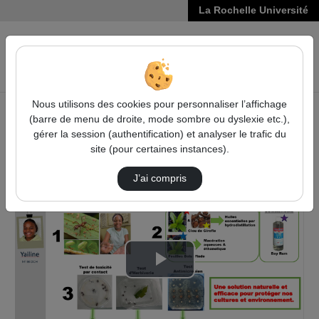
La Rochelle Université
VIDÉOS
Reche
Nous utilisons des cookies pour personnaliser l’affichage
(barre de menu de droite, mode sombre ou dyslexie etc.),
Accueil
Sciences, Technologies, Santé
gérer la session (authentification) et analyser le trafic du
Biotechnology Days
Biotechnology Day 2024
site (pour certaines instances).
Lutte Biologique Contre La Fourmi Manioc (Ac…
J’ai compris
Lire
la