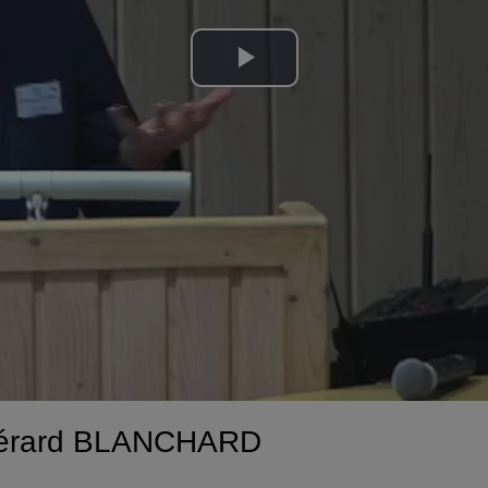
Lire
la
vidéo
 Gérard BLANCHARD