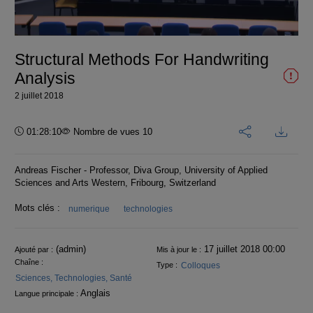
la
vidéo
Structural Methods For Handwriting
Analysis
2 juillet 2018
Durée :
01:28:10
Nombre de vues 10
Andreas Fischer - Professor, Diva Group, University of Applied
Sciences and Arts Western, Fribourg, Switzerland
Mots clés :
numerique
technologies
Informations
(admin)
17 juillet 2018 00:00
Ajouté par :
Mis à jour le :
Chaîne :
Colloques
Type :
Sciences, Technologies, Santé
Anglais
Langue principale :