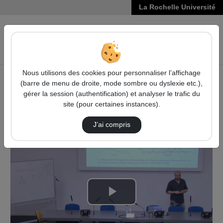
La Rochelle Université
VIDÉOS
Reche
Nous utilisons des cookies pour personnaliser l’affichage
(barre de menu de droite, mode sombre ou dyslexie etc.),
Accueil
Sciences, Technologies, Santé
gérer la session (authentification) et analyser le trafic du
2nd IAPR TC10/TC11 Summer School on Document
site (pour certaines instances).
Analysis and Recognition
Structural Methods For Handwriting Analysis
J’ai compris
Lire