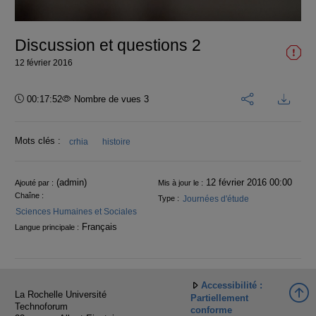
vidéo
Discussion et questions 2
12 février 2016
Durée :
00:17:52
Nombre de vues 3
Mots clés :
crhia
histoire
Informations
(admin)
12 février 2016 00:00
Ajouté par :
Mis à jour le :
Chaîne :
Journées d'étude
Type :
Sciences Humaines et Sociales
Français
Langue principale :
Accessibilité :
La Rochelle Université
Partiellement
Technoforum
conforme