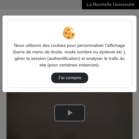
La Rochelle Université
VIDÉOS
Reche
Nous utilisons des cookies pour personnaliser l’affichage
(barre de menu de droite, mode sombre ou dyslexie etc.),
Accueil
Sciences Humaines et Sociales
gérer la session (authentification) et analyser le trafic du
La grande ville, laboratoire de la pluralité
site (pour certaines instances).
Discussion Et Questions 2
J’ai compris
Lire
la