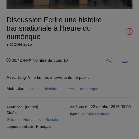
vidéo
Discussion Ecrire une histoire
transnationale à l'heure du
numérique
9 octobre 2015
Durée :
00:42:44
Nombre de vues 10
Avec Tangi Villerbu, les intervenants, le public
Mots clés :
crhia
histoire
lettres
numerique
Informations
(admin)
22 octobre 2015 00:00
Ajouté par :
Mis à jour le :
Chaîne :
Journées d'étude
Type :
Sciences Humaines et Sociales
Français
Langue principale :