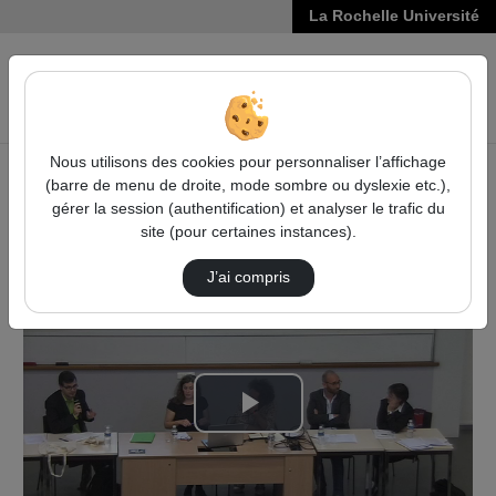
La Rochelle Université
VIDÉOS
Reche
Nous utilisons des cookies pour personnaliser l’affichage
(barre de menu de droite, mode sombre ou dyslexie etc.),
Accueil
Sciences Humaines et Sociales
gérer la session (authentification) et analyser le trafic du
Humanités numériques et Circulations Culturelles
site (pour certaines instances).
Discussion Ecrire Une Histoire Transnational…
J’ai compris
Lire
la