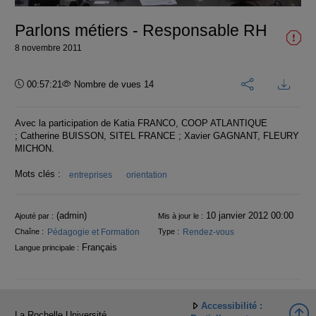
vidéo
Parlons métiers - Responsable RH
8 novembre 2011
Durée :
00:57:21
Nombre de vues 14
Avec la participation de Katia FRANCO, COOP ATLANTIQUE
; Catherine BUISSON, SITEL FRANCE ; Xavier GAGNANT, FLEURY
MICHON.
Mots clés :
entreprises
orientation
Informations
(admin)
10 janvier 2012 00:00
Ajouté par :
Mis à jour le :
Pédagogie et Formation
Rendez-vous
Chaîne :
Type :
Français
Langue principale :
Accessibilité :
La Rochelle Université