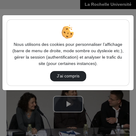
La Rochelle Université
VIDÉOS
Reche
Nous utilisons des cookies pour personnaliser l’affichage
(barre de menu de droite, mode sombre ou dyslexie etc.),
Accueil
Pédagogie et Formation
Parlons Métiers
gérer la session (authentification) et analyser le trafic du
Parlons Métiers - Responsable Rh
site (pour certaines instances).
J’ai compris
Lire
la