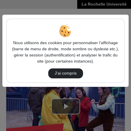
La Rochelle Université
VIDÉOS
Reche
Nous utilisons des cookies pour personnaliser l’affichage
(barre de menu de droite, mode sombre ou dyslexie etc.),
Accueil
Maison de l'étudiant
gérer la session (authentification) et analyser le trafic du
# Festival Les étudiants à l'affiche
FLEAA 2023
site (pour certaines instances).
Retour En Images "Le Festival Les Étudiants …
J’ai compris
Lire
la