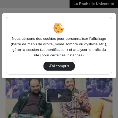
La Rochelle Université
VIDÉOS
Reche
Nous utilisons des cookies pour personnaliser l’affichage
(barre de menu de droite, mode sombre ou dyslexie etc.),
Accueil
Maison de l'étudiant
gérer la session (authentification) et analyser le trafic du
# Festival Les étudiants à l'affiche
FLEAA 2017
site (pour certaines instances).
Webtv Du Festival Des Étudiants À L'Affiche …
J’ai compris
Lire
la