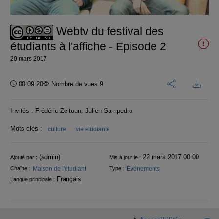
vidéo
Webtv du festival des
étudiants à l'affiche - Episode 2
20 mars 2017
Durée :
00:09:20
Nombre de vues 9
Invités : Frédéric Zeitoun, Julien Sampedro
Mots clés :
culture
vie etudiante
Informations
(admin)
22 mars 2017 00:00
Ajouté par :
Mis à jour le :
Maison de l'étudiant
Événements
Chaîne :
Type :
Français
Langue principale :