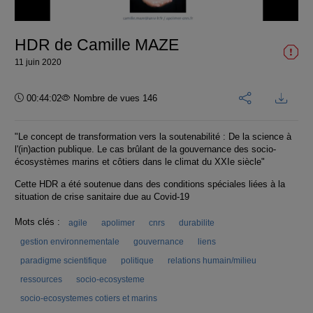
vidéo
HDR de Camille MAZE
11 juin 2020
Durée :
00:44:02
Nombre de vues 146
"Le concept de transformation vers la soutenabilité : De la science à
l'(in)action publique. Le cas brûlant de la gouvernance des socio-
écosystèmes marins et côtiers dans le climat du XXIe siècle"
Cette HDR a été soutenue dans des conditions spéciales liées à la
situation de crise sanitaire due au Covid-19
Mots clés :
agile
apolimer
cnrs
durabilite
gestion environnementale
gouvernance
liens
paradigme scientifique
politique
relations humain/milieu
ressources
socio-ecosysteme
socio-ecosystemes cotiers et marins