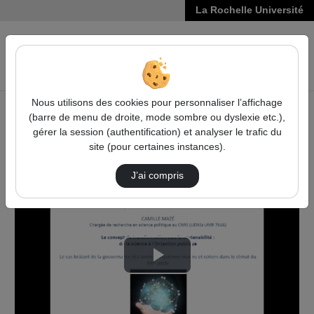
La Rochelle Université
VIDÉOS
Reche
Nous utilisons des cookies pour personnaliser l’affichage
(barre de menu de droite, mode sombre ou dyslexie etc.),
Accueil
Droit, Économie, Gestion
gérer la session (authentification) et analyser le trafic du
Soutenances de HDR en DROIT, ÉCONOMIE, GESTION
site (pour certaines instances).
Hdr De Camille Maze
J’ai compris
Lire
la