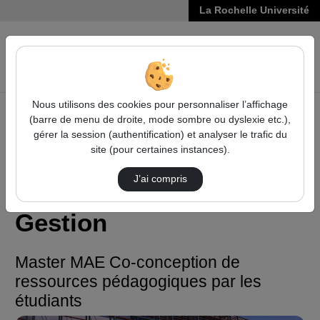
La Rochelle Université
VIDÉOS
Reche
Nous utilisons des cookies pour personnaliser l’affichage
(barre de menu de droite, mode sombre ou dyslexie etc.),
Accueil
Droit, Économie, Gestion
gérer la session (authentification) et analyser le trafic du
Master MAE Co-conception de ressources pédagogiques
site (pour certaines instances).
par les étudiants
J’ai compris
Droit, Économie,
Gestion
Master MAE Co-conception de
ressources pédagogiques par les
étudiants