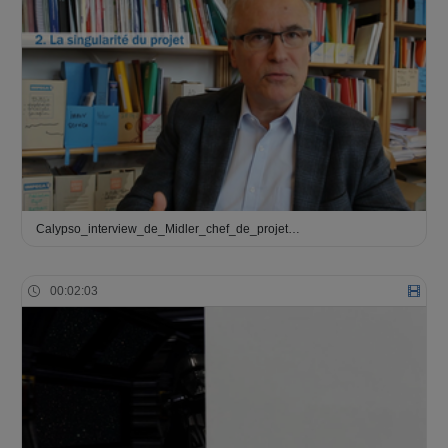
Calypso_interview_de_Midler_chef_de_projet…
00:02:03