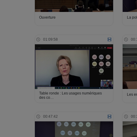
Ouverture
La po
01:09:58
00:
Table ronde : Les usages numériques
Les e
des co…
00:47:42
00: