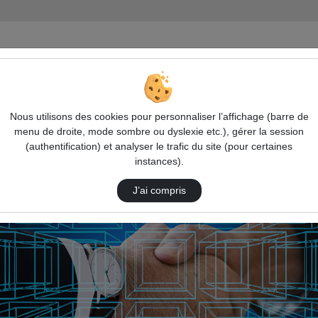
teurs publics et acteurs privés
Nous utilisons des cookies pour personnaliser l’affichage (barre de
menu de droite, mode sombre ou dyslexie etc.), gérer la session
stion
(authentification) et analyser le trafic du site (pour certaines
instances).
e acteurs publics et acteurs privés
J’ai compris