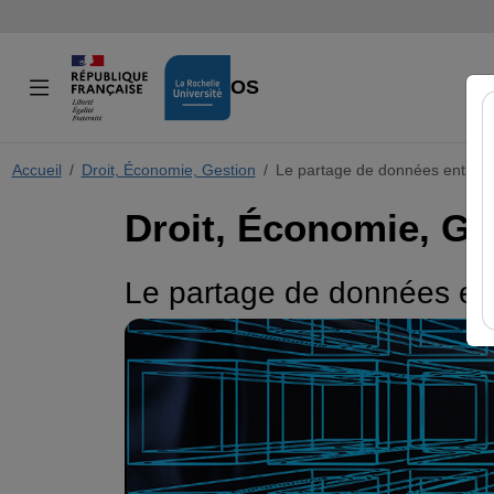
VIDÉOS
Accueil
Droit, Économie, Gestion
Le partage de données entre ac
Droit, Économie, Ge
Le partage de données entr