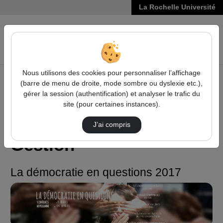
La Rochelle Université
VIDÉOS
Reche
Nous utilisons des cookies pour personnaliser l’affichage
(barre de menu de droite, mode sombre ou dyslexie etc.),
Accueil
Droit, Économie, Gestion
gérer la session (authentification) et analyser le trafic du
La démocratie en questions 2017
site (pour certaines instances).
Droit, Économie,
J’ai compris
Gestion
La démocratie en questions 2017