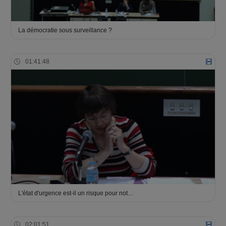
La démocratie sous surveillance ?
01:41:48
L'état d'urgence est-il un risque pour not…
02:01:51