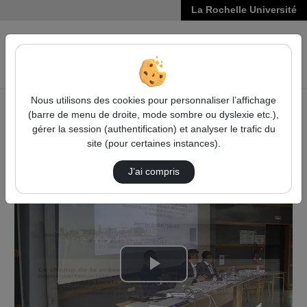
La Rochelle Université
VIDÉOS
Reche
Nous utilisons des cookies pour personnaliser l’affichage
(barre de menu de droite, mode sombre ou dyslexie etc.),
Accueil
Droit, Économie, Gestion
gérer la session (authentification) et analyser le trafic du
Journées sur la prévention de la récidive dans sa
site (pour certaines instances).
dimension partenariale
La Prévention De La Récidive En Belgique
J’ai compris
Lire