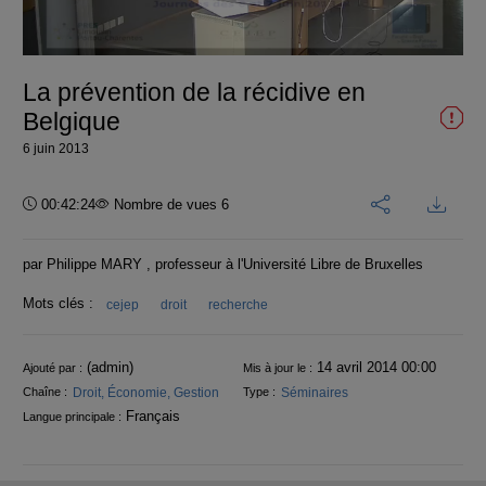
la
vidéo
La prévention de la récidive en
Belgique
6 juin 2013
Durée :
00:42:24
Nombre de vues 6
par Philippe MARY , professeur à l'Université Libre de Bruxelles
Mots clés :
cejep
droit
recherche
Informations
(admin)
14 avril 2014 00:00
Ajouté par :
Mis à jour le :
Droit, Économie, Gestion
Séminaires
Chaîne :
Type :
Français
Langue principale :