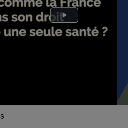
Lire
la
vidéo
ts