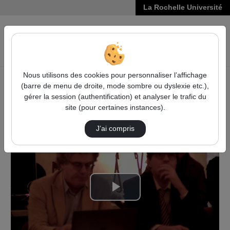
La Rochelle Université
VIDÉOS
Reche
Nous utilisons des cookies pour personnaliser l’affichage
(barre de menu de droite, mode sombre ou dyslexie etc.),
Accueil
Droit, Économie, Gestion
gérer la session (authentification) et analyser le trafic du
Domination et Antiquité : Aspects politiques et juridiques
site (pour certaines instances).
Celui Qui Est Choisi Par Les Électeurs Est L…
J’ai compris
Lire
la