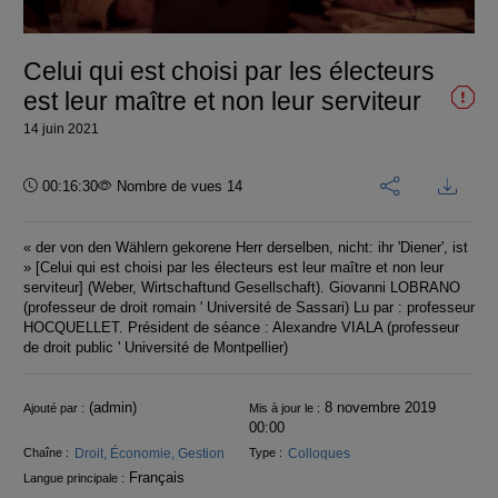
vidéo
Celui qui est choisi par les électeurs
est leur maître et non leur serviteur
14 juin 2021
Durée :
00:16:30
Nombre de vues 14
« der von den Wählern gekorene Herr derselben, nicht: ihr 'Diener', ist
» [Celui qui est choisi par les électeurs est leur maître et non leur
serviteur] (Weber, Wirtschaftund Gesellschaft). Giovanni LOBRANO
(professeur de droit romain ' Université de Sassari) Lu par : professeur
HOCQUELLET. Président de séance : Alexandre VIALA (professeur
de droit public ' Université de Montpellier)
Informations
(admin)
8 novembre 2019
Ajouté par :
Mis à jour le :
00:00
Droit, Économie, Gestion
Colloques
Chaîne :
Type :
Français
Langue principale :