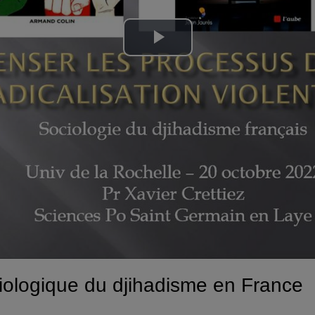
Lire
la
vidéo
ociologique du djihadisme en France