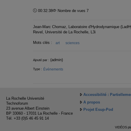
Durée :
00:32:38
Nombre de vues 7
Jean-Marc Chomaz, Laboratoire d'Hydrodynamique (LadHy
Revel, Université de La Rochelle, L3i
Mots clés :
art
sciences
Informations
(admin)
Ajouté par :
Événements
Type :
Accessibilité : Partiellem
La Rochelle Université
A propos
Technoforum
23 avenue Albert Einstein
Projet Esup-Pod
BP 33060 - 17031 La Rochelle - France
Tél. +33 (0)5 46 45 91 14
VIDÉOS pla