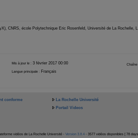
X), CNRS, école Polytechnique Eric Rosenfeld, Université de La Rochelle,
3 février 2017 00:00
Mis à jour le :
Chaîne 
Français
Langue principale :
ent conforme
La Rochelle Université
Portail Videos
teforme vidéos de La Rochelle Université -
Version 3.8.4
- 3577 vidéos disponibles [ 78 days