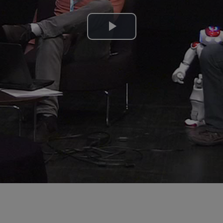
Lire
la
vidéo