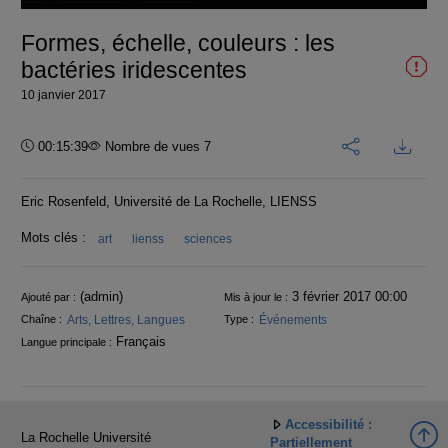
vidéo
Formes, échelle, couleurs : les
bactéries iridescentes
10 janvier 2017
Durée :
00:15:39
Nombre de vues 7
Eric Rosenfeld, Université de La Rochelle, LIENSS
Mots clés :
art
lienss
sciences
Informations
(admin)
3 février 2017 00:00
Ajouté par :
Mis à jour le :
Arts, Lettres, Langues
Événements
Chaîne :
Type :
Français
Langue principale :
Accessibilité :
La Rochelle Université
Partiellement