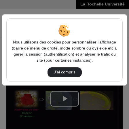
La Rochelle Université
VIDÉOS
Reche
Nous utilisons des cookies pour personnaliser l’affichage
(barre de menu de droite, mode sombre ou dyslexie etc.),
Accueil
Arts, Lettres, Langues
Arts et Sciences 2017
gérer la session (authentification) et analyser le trafic du
Formes, Échelle, Couleurs : Les Bactéries Ir…
site (pour certaines instances).
J’ai compris
Lire
la