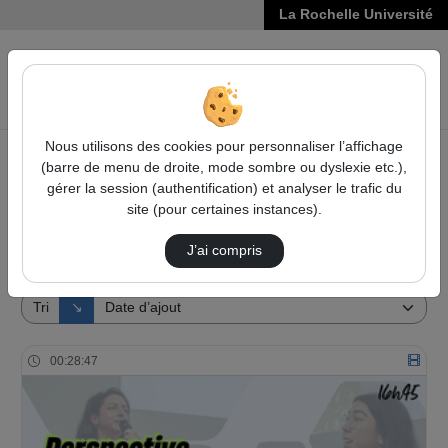
La Rochelle Université
VIDÉOS
Reche
Nous utilisons des cookies pour personnaliser l’affichage
(barre de menu de droite, mode sombre ou dyslexie etc.),
Accueil
Vidéos
gérer la session (authentification) et analyser le trafic du
site (pour certaines instances).
1 vidéo trouvée
J’ai compris
Audio
Vidéo
Direction de tri
Tri
↘
00:28:47