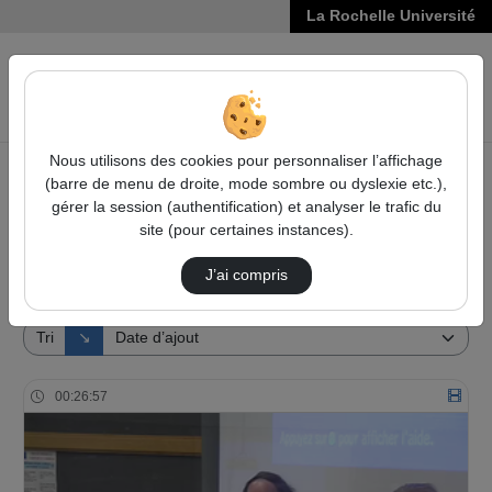
La Rochelle Université
VIDÉOS
Reche
Nous utilisons des cookies pour personnaliser l’affichage
(barre de menu de droite, mode sombre ou dyslexie etc.),
Accueil
Vidéos
gérer la session (authentification) et analyser le trafic du
site (pour certaines instances).
8 vidéos trouvées
J’ai compris
Audio
Vidéo
Direction de tri
Tri
↘
00:26:57