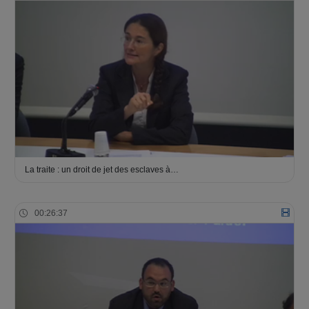
La traite : un droit de jet des esclaves à…
00:26:37