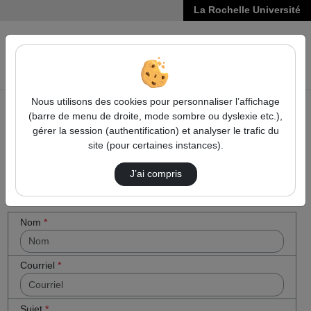
La Rochelle Université
VIDÉOS
Reche
Nous utilisons des cookies pour personnaliser l’affichage
(barre de menu de droite, mode sombre ou dyslexie etc.),
Accueil
Cocher
Contactez nous
gérer la session (authentification) et analyser le trafic du
cette case
site (pour certaines instances).
Contactez nous
si vous êtes
un humain
J’ai compris
en métal
(obligatoire)
Votre message
Nom
*
Courriel
*
Sujet
*