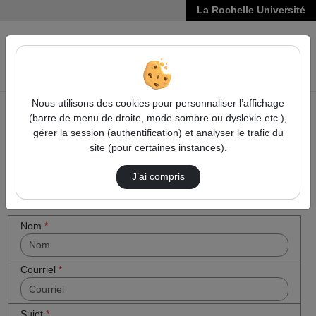
La Rochelle Université
VIDÉOS
Reche
Nous utilisons des cookies pour personnaliser l’affichage
(barre de menu de droite, mode sombre ou dyslexie etc.),
Accueil
Cocher
Contactez nous
gérer la session (authentification) et analyser le trafic du
cette case
site (pour certaines instances).
Contactez nous
si vous êtes
un humain
J’ai compris
en métal
(obligatoire)
Votre message
Nom
*
Courriel
*
Sujet
*