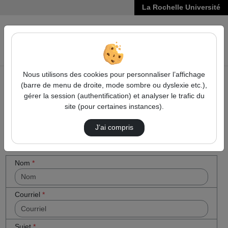
La Rochelle Université
VIDÉOS
Reche
Nous utilisons des cookies pour personnaliser l’affichage
(barre de menu de droite, mode sombre ou dyslexie etc.),
Accueil
Cocher
Contactez nous
gérer la session (authentification) et analyser le trafic du
cette case
site (pour certaines instances).
Contactez nous
si vous êtes
un humain
J’ai compris
en métal
(obligatoire)
Votre message
Nom
*
Courriel
*
Sujet
*