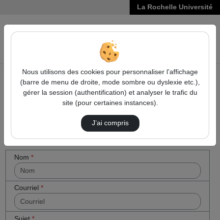
La Rochelle Université
VIDÉOS
Reche
Nous utilisons des cookies pour personnaliser l’affichage
(barre de menu de droite, mode sombre ou dyslexie etc.),
Accueil
Cocher
Contactez nous
gérer la session (authentification) et analyser le trafic du
cette case
site (pour certaines instances).
Contactez nous
si vous êtes
un humain
J’ai compris
en métal
(obligatoire)
Votre message
Nom
*
Courriel
*
Sujet
*