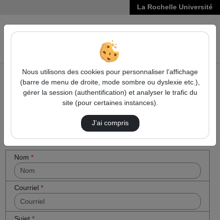
La Rochelle Université
VIDÉOS
Reche
Nous utilisons des cookies pour personnaliser l’affichage
(barre de menu de droite, mode sombre ou dyslexie etc.),
Accueil
Cocher
Contactez nous
gérer la session (authentification) et analyser le trafic du
cette case
site (pour certaines instances).
Contactez nous
si vous êtes
un humain
J’ai compris
en métal
(obligatoire)
Votre message
Nom
*
Courriel
*
Sujet
*