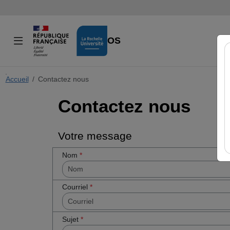
VIDÉOS
Accueil
Cocher
Contactez nous
cette case
Contactez nous
si vous êtes
un humain
en métal
(obligatoire)
Votre message
Nom
*
Courriel
*
Sujet
*