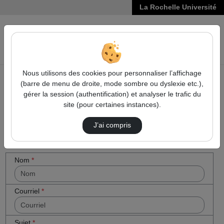
La Rochelle Université
VIDÉOS
Reche
Nous utilisons des cookies pour personnaliser l’affichage
(barre de menu de droite, mode sombre ou dyslexie etc.),
Accueil
Cocher
Contactez nous
gérer la session (authentification) et analyser le trafic du
cette case
site (pour certaines instances).
Contactez nous
si vous êtes
un humain
J’ai compris
en métal
(obligatoire)
Votre message
Nom
*
Courriel
*
Sujet
*