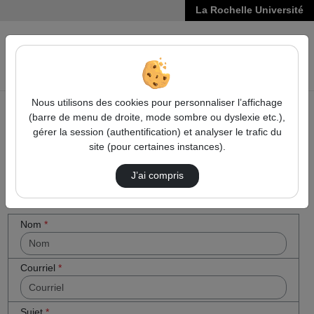
La Rochelle Université
VIDÉOS
Reche
Nous utilisons des cookies pour personnaliser l’affichage
(barre de menu de droite, mode sombre ou dyslexie etc.),
Accueil
Cocher
Contactez nous
gérer la session (authentification) et analyser le trafic du
cette case
site (pour certaines instances).
Contactez nous
si vous êtes
un humain
J’ai compris
en métal
(obligatoire)
Votre message
Nom
*
Courriel
*
Sujet
*