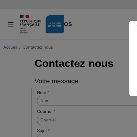
VIDÉOS
Accueil
Cocher
Contactez nous
cette case
Contactez nous
si vous êtes
un humain
en métal
(obligatoire)
Votre message
Nom
*
Courriel
*
Sujet
*