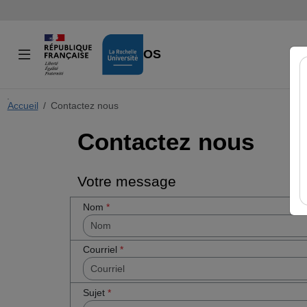
VIDÉOS
Accueil
Cocher
Contactez nous
cette case
Contactez nous
si vous êtes
un humain
en métal
(obligatoire)
Votre message
Nom
*
Courriel
*
Sujet
*