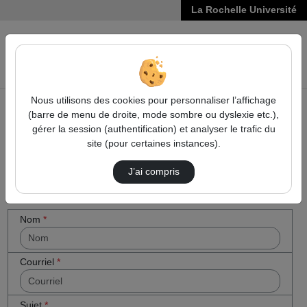
La Rochelle Université
VIDÉOS
Reche
Nous utilisons des cookies pour personnaliser l’affichage
(barre de menu de droite, mode sombre ou dyslexie etc.),
Accueil
Cocher
Contactez nous
gérer la session (authentification) et analyser le trafic du
cette case
site (pour certaines instances).
Contactez nous
si vous êtes
un humain
J’ai compris
en métal
(obligatoire)
Votre message
Nom
*
Courriel
*
Sujet
*