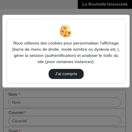
La Rochelle Université
VIDÉOS
Reche
Nous utilisons des cookies pour personnaliser l’affichage
(barre de menu de droite, mode sombre ou dyslexie etc.),
Accueil
Cocher
Contactez nous
gérer la session (authentification) et analyser le trafic du
cette case
site (pour certaines instances).
Contactez nous
si vous êtes
un humain
J’ai compris
en métal
(obligatoire)
Votre message
Nom
*
Courriel
*
Sujet
*