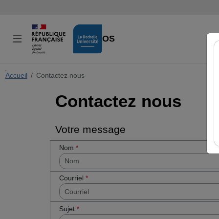
VIDÉOS
Accueil
Cocher
Contactez nous
cette case
Contactez nous
si vous êtes
un humain
en métal
(obligatoire)
Votre message
Nom
*
Courriel
*
Sujet
*