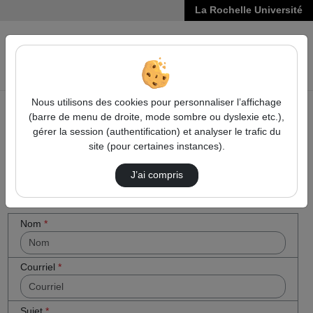
La Rochelle Université
VIDÉOS
Reche
Nous utilisons des cookies pour personnaliser l’affichage
(barre de menu de droite, mode sombre ou dyslexie etc.),
Accueil
Cocher
Contactez nous
gérer la session (authentification) et analyser le trafic du
cette case
site (pour certaines instances).
Contactez nous
si vous êtes
un humain
J’ai compris
en métal
(obligatoire)
Votre message
Nom
*
Courriel
*
Sujet
*