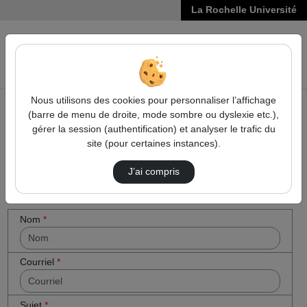
La Rochelle Université
VIDÉOS
Reche
Nous utilisons des cookies pour personnaliser l’affichage
(barre de menu de droite, mode sombre ou dyslexie etc.),
Accueil
Cocher
Contactez nous
gérer la session (authentification) et analyser le trafic du
cette case
site (pour certaines instances).
Contactez nous
si vous êtes
un humain
J’ai compris
en métal
(obligatoire)
Votre message
Nom
*
Courriel
*
Sujet
*