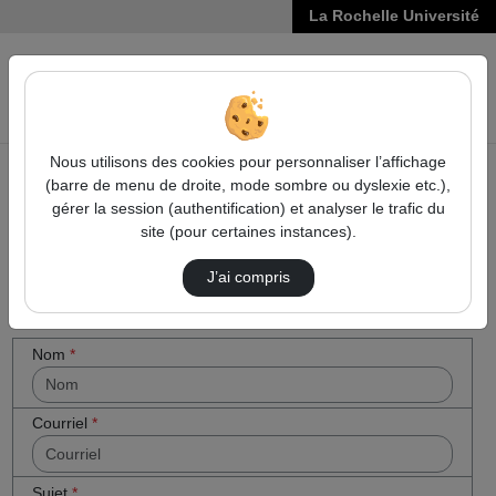
La Rochelle Université
VIDÉOS
Reche
Nous utilisons des cookies pour personnaliser l’affichage
(barre de menu de droite, mode sombre ou dyslexie etc.),
Accueil
Cocher
Contactez nous
gérer la session (authentification) et analyser le trafic du
cette case
site (pour certaines instances).
Contactez nous
si vous êtes
un humain
J’ai compris
en métal
(obligatoire)
Votre message
Nom
*
Courriel
*
Sujet
*